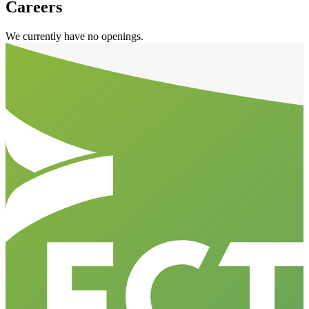
Careers
We currently have no openings.
Aller en haut de la page
Bas de page