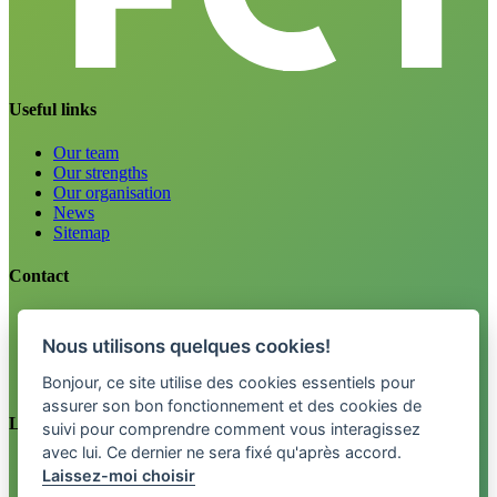
Useful links
Our team
Our strengths
Our organisation
News
Sitemap
Contact
Careers
Information
Nous utilisons quelques cookies!
Tel. 0800 33 12 34
info@fctpension.swiss
Bonjour, ce site utilise des cookies essentiels pour
assurer son bon fonctionnement et des cookies de
Legal
suivi pour comprendre comment vous interagissez
avec lui. Ce dernier ne sera fixé qu'après accord.
Legal terms
Laissez-moi choisir
Privacy policy