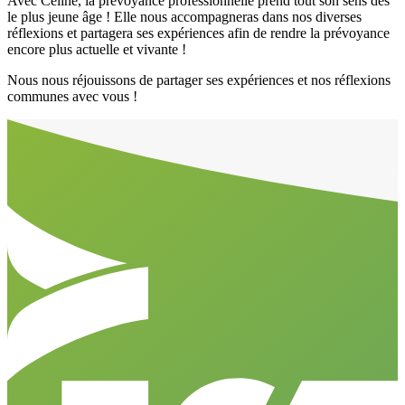
Avec Celine, la prévoyance professionnelle prend tout son sens dès
le plus jeune âge ! Elle nous accompagneras dans nos diverses
réflexions et partagera ses expériences afin de rendre la prévoyance
encore plus actuelle et vivante !
Nous nous réjouissons de partager ses expériences et nos réflexions
communes avec vous !
Aller en haut de la page
Bas de page