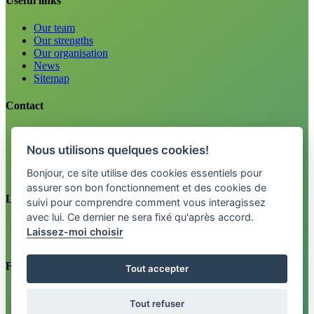
Useful links
Our team
Our strengths
Our organisation
News
Sitemap
Contact
Careers
Information
Nous utilisons quelques cookies!
Tel. 0800 33 12 34
info@fctpension.swiss
Bonjour, ce site utilise des cookies essentiels pour
assurer son bon fonctionnement et des cookies de
Legal
suivi pour comprendre comment vous interagissez
avec lui. Ce dernier ne sera fixé qu'après accord.
Legal terms
Laissez-moi choisir
Privacy policy
Find us on
Tout accepter
Newsletter
Tout refuser