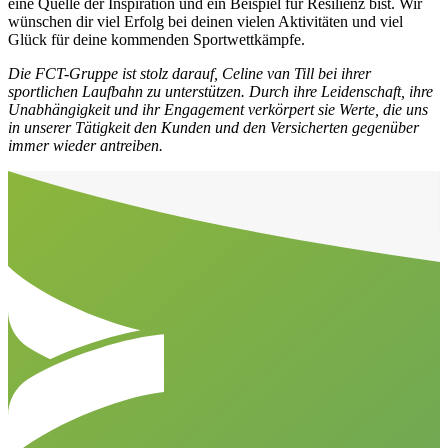
eine Quelle der Inspiration und ein Beispiel für Resilienz bist. Wir
wünschen dir viel Erfolg bei deinen vielen Aktivitäten und viel
Glück für deine kommenden Sportwettkämpfe.
Die FCT-Gruppe ist stolz darauf, Celine van Till bei ihrer
sportlichen Laufbahn zu unterstützen. Durch ihre Leidenschaft, ihre
Unabhängigkeit und ihr Engagement verkörpert sie Werte, die uns
in unserer Tätigkeit den Kunden und den Versicherten gegenüber
immer wieder antreiben.
Aller en haut de la page
Bas de page