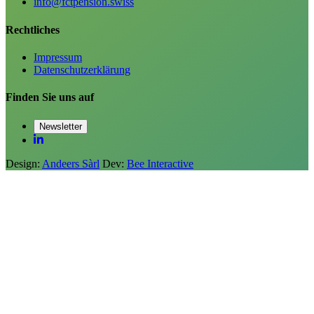
info@fctpension.swiss
Rechtliches
Impressum
Datenschutzerklärung
Finden Sie uns auf
Newsletter
Design:
Andeers Sàrl
Dev:
Bee Interactive