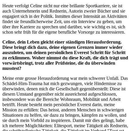
Heute verfolgt Celine nicht nur eine brillante Sportkarriere, sie ist
auch Unternehmerin und Rednerin, Autorin zweier Bücher und sie
engagiert sich in der Politik. Inmitten dieser Intensität an Aktivitäten
findet sie freundlicherweise Zeit, uns ein Interview zu geben, um
über ihre Karriere zu sprechen und darüber, wie wichtig es ist, sich
schon sehr früh für die eigene berufliche Vorsorge zu interessieren.
Celine, dein Leben gleicht einer ständigen Herausforderung.
Diese bringt dich dazu, deine eigenen Grenzen immer wieder
auszuloten, um deinen persönlichen Everest Schritt für Schritt
zu erklimmen. Woher nimmst du diese Kraft, die dich trägt und
vorwärtsbringt, trotz aller Prüfsteine, die du überwinden
musstest?
Meine erste grosse Herausforderung war mein schwerer Unfall. Das
Schädel-Hirn-Trauma hat mich gezwungen, viele Hindernisse zu
überwinden, denen mich die Gesellschaft gegenüberstellt: Diese ist
diesem Umstand gegenüber nicht ausreichend aufgeschlossen,
insbesondere was die Bereiche Wohnraum, Mobilität und Arbeit
betrifft. Heute besteht mein persönlicher Everest darin, meine
Mission zu erfüllen: Das heisst, anderen Menschen in schwierigen
Situationen zu helfen, sie dazu zu bringen, kämpfen zu wollen, und
sie durch mein Vorbild zu inspirieren. Damit mir dies gelingt, habe
ich mehrere Möglichkeiten: Elitesport, meine Tätigkeit als Rednerin,
die schriftstellerische Tätigkeit, die Tätigkeit im Verband "Tout est