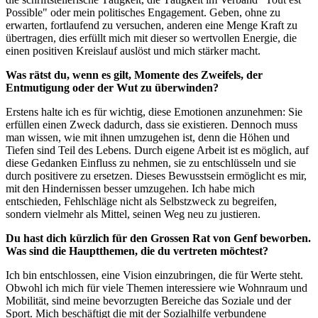
Possible" oder mein politisches Engagement. Geben, ohne zu
erwarten, fortlaufend zu versuchen, anderen eine Menge Kraft zu
übertragen, dies erfüllt mich mit dieser so wertvollen Energie, die
einen positiven Kreislauf auslöst und mich stärker macht.
Was rätst du, wenn es gilt, Momente des Zweifels, der
Entmutigung oder der Wut zu überwinden?
Erstens halte ich es für wichtig, diese Emotionen anzunehmen: Sie
erfüllen einen Zweck dadurch, dass sie existieren. Dennoch muss
man wissen, wie mit ihnen umzugehen ist, denn die Höhen und
Tiefen sind Teil des Lebens. Durch eigene Arbeit ist es möglich, auf
diese Gedanken Einfluss zu nehmen, sie zu entschlüsseln und sie
durch positivere zu ersetzen. Dieses Bewusstsein ermöglicht es mir,
mit den Hindernissen besser umzugehen. Ich habe mich
entschieden, Fehlschläge nicht als Selbstzweck zu begreifen,
sondern vielmehr als Mittel, seinen Weg neu zu justieren.
Du hast dich kürzlich für den Grossen Rat von Genf beworben.
Was sind die Hauptthemen, die du vertreten möchtest?
Ich bin entschlossen, eine Vision einzubringen, die für Werte steht.
Obwohl ich mich für viele Themen interessiere wie Wohnraum und
Mobilität, sind meine bevorzugten Bereiche das Soziale und der
Sport. Mich beschäftigt die mit der Sozialhilfe verbundene