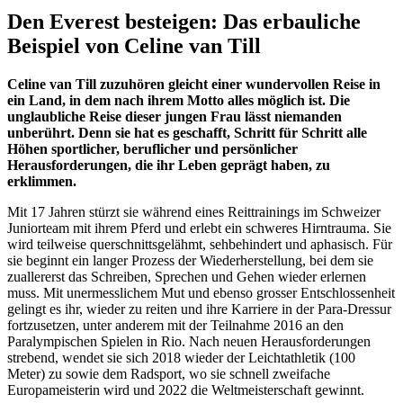
Den Everest besteigen: Das erbauliche
Beispiel von Celine van Till
Celine van Till zuzuhören gleicht einer wundervollen Reise in
ein Land, in dem nach ihrem Motto alles möglich ist. Die
unglaubliche Reise dieser jungen Frau lässt niemanden
unberührt. Denn sie hat es geschafft, Schritt für Schritt alle
Höhen sportlicher, beruflicher und persönlicher
Herausforderungen, die ihr Leben geprägt haben, zu
erklimmen.
Mit 17 Jahren stürzt sie während eines Reittrainings im Schweizer
Juniorteam mit ihrem Pferd und erlebt ein schweres Hirntrauma. Sie
wird teilweise querschnittsgelähmt, sehbehindert und aphasisch. Für
sie beginnt ein langer Prozess der Wiederherstellung, bei dem sie
zuallererst das Schreiben, Sprechen und Gehen wieder erlernen
muss. Mit unermesslichem Mut und ebenso grosser Entschlossenheit
gelingt es ihr, wieder zu reiten und ihre Karriere in der Para-Dressur
fortzusetzen, unter anderem mit der Teilnahme 2016 an den
Paralympischen Spielen in Rio. Nach neuen Herausforderungen
strebend, wendet sie sich 2018 wieder der Leichtathletik (100
Meter) zu sowie dem Radsport, wo sie schnell zweifache
Europameisterin wird und 2022 die Weltmeisterschaft gewinnt.