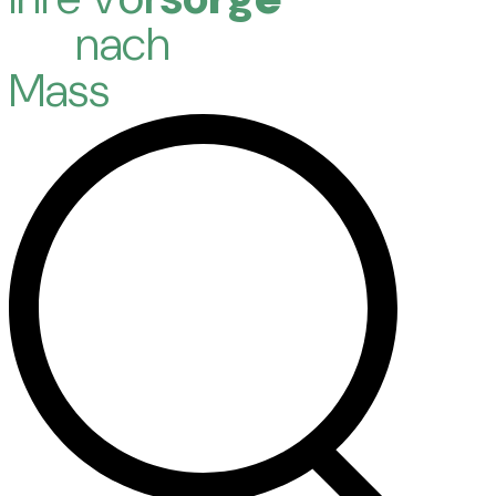
n
a
c
h
M
a
s
s