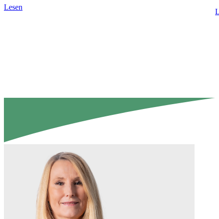
Lesen
L