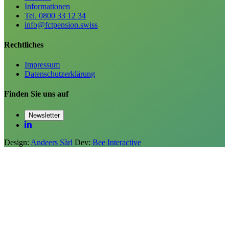
Informationen
Tel. 0800 33 12 34
info@fctpension.swiss
Rechtliches
Impressum
Datenschutzerklärung
Finden Sie uns auf
Newsletter
Design:
Andeers Sàrl
Dev:
Bee Interactive