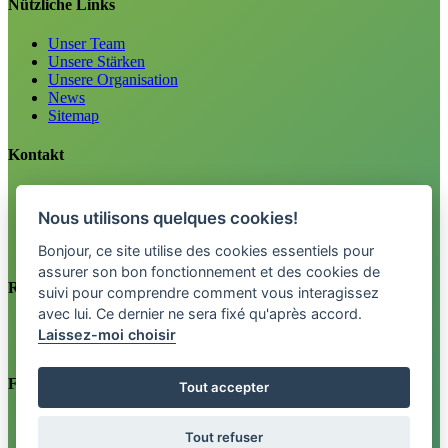
Nützliche Links
Unser Team
Unsere Stärken
Unsere Organisation
News
Sitemap
Kontakt
Karriere
Informationen
Nous utilisons quelques cookies!
Tel. 0800 33 12 34
info@fctpension.swiss
Bonjour, ce site utilise des cookies essentiels pour
assurer son bon fonctionnement et des cookies de
Rechtliches
suivi pour comprendre comment vous interagissez
avec lui. Ce dernier ne sera fixé qu'après accord.
Impressum
Laissez-moi choisir
Datenschutzerklärung
Finden Sie uns auf
Tout accepter
Newsletter
Tout refuser