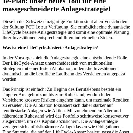
1e-Plan: unser neues Tool für eine
massgeschneiderte Anlagestrategie!
Diese in der Schweiz einzigartige Funktion steht allen Versicherten
der Stiftung FCT 1e zur Verfügung. Sie ermöglicht eine dynamische
LifeCycle basierte Anlagestrategie und somit eine optimale Planung
Ihrer Investitionen entsprechend Ihren individuellen Zielen.
Was ist eine LifeCycle-basierte Anlagestrategie?
In der Vorsorge spielt die Anlagestrategie eine entscheidende Rolle.
Der LifeCycle-Ansatz unterscheidet sich von traditionellen
Strategien mit einer festen Allokation, indem die Investitionen
dynamisch an die berufliche Laufbahn des Versicherten angepasst
werden.
Das Prinzip ist einfach: Zu Beginn des Berufslebens besteht ein
längerer Anlagehorizont bis zum Ruhestand, wodurch der
Versicherte grössere Risiken eingehen kann, um maximale Renditen
zu erzielen. Die Allokation fokussiert sich daher stärker auf
renditestarke Anlagen wie Aktien. Mit zunehmendem Alter und
näherndem Ruhestand wird das Portfolio schrittweise konservativer
ausgerichtet, um das Kapital abzusichern. Die Anlagestrategie
verlagert sich auf risikoärmere Anlageklassen wie Obligationen.
Eine Strategie, die auf den LifeCycle-Ansatz basiert, passt die Asset