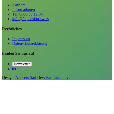
Karriere
Informationen
Tel. 0800 33 12 34
info@fctpension.swiss
Rechtliches
Impressum
Datenschutzerklärung
Finden Sie uns auf
Newsletter
Design:
Andeers Sàrl
Dev:
Bee Interactive