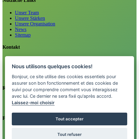
Nützliche Links
Unser Team
Unsere Stärken
Unsere Organisation
News
Sitemap
Kontakt
Karriere
Informationen
Nous utilisons quelques cookies!
Tel. 0800 33 12 34
info@fctpension.swiss
Bonjour, ce site utilise des cookies essentiels pour
assurer son bon fonctionnement et des cookies de
Rechtliches
suivi pour comprendre comment vous interagissez
avec lui. Ce dernier ne sera fixé qu'après accord.
Impressum
Laissez-moi choisir
Datenschutzerklärung
Finden Sie uns auf
Tout accepter
Newsletter
Tout refuser