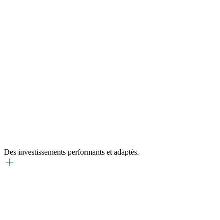
Des investissements performants et adaptés.
Performance
Stratégie optimisée, rendement durable et participation directe aux
marchés financiers.