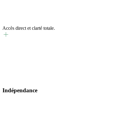
Accès direct et clarté totale.
Transparence
Documents en ligne, frais transparents et dialogue continu via notre
portail sécurisé.
Indépendance