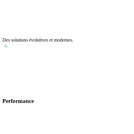
Des solutions évolutives et modernes.
Innovation
Nous innovons en permanence pour répondre aux besoins
changeants des assurés et du marché.
Performance