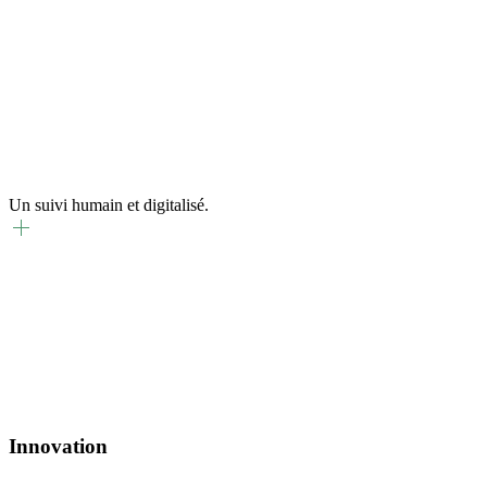
Un suivi humain et digitalisé.
Accompagnement
Nous accompagnons chacun de nos assurés tout au long de son
parcours professionnel, avec un accès simple via notre portail
sécurisé.
Innovation