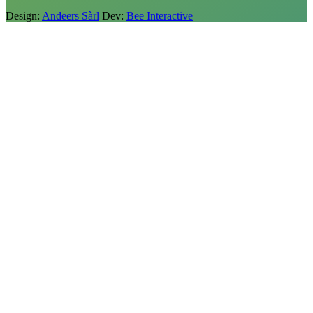
Design:
Andeers Sàrl
Dev:
Bee Interactive