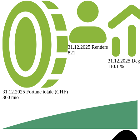
31.12.2025
Rentiers
821
31.12.2025
Deg
110.1
%
31.12.2025
Fortune totale (CHF)
360
mio