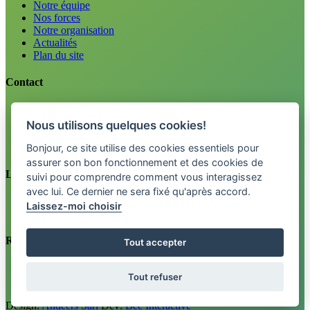
Notre équipe
Nos forces
Notre organisation
Actualités
Plan du site
Contact
Emploi
Renseignements
Nous utilisons quelques cookies!
Tel. 0800 33 12 34
info@fctpension.swiss
Bonjour, ce site utilise des cookies essentiels pour
assurer son bon fonctionnement et des cookies de
Légal
suivi pour comprendre comment vous interagissez
avec lui. Ce dernier ne sera fixé qu'après accord.
Mentions légales
Laissez-moi choisir
Politique de confidentialité
Retrouvez-nous sur
Tout accepter
Newsletter
Tout refuser
Design:
Andeers Sàrl
Dev:
Bee Interactive