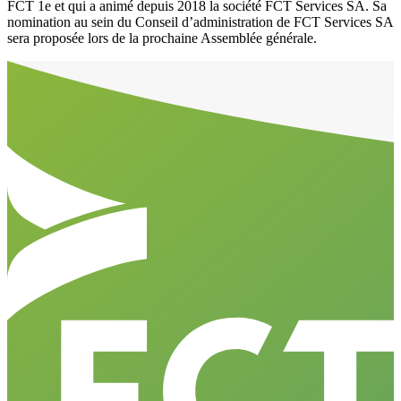
FCT 1e et qui a animé depuis 2018 la société FCT Services SA. Sa
nomination au sein du Conseil d’administration de FCT Services SA
sera proposée lors de la prochaine Assemblée générale.
Aller en haut de la page
Bas de page