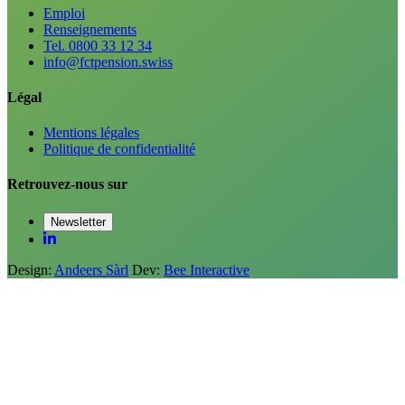
Emploi
Renseignements
Tel. 0800 33 12 34
info@fctpension.swiss
Légal
Mentions légales
Politique de confidentialité
Retrouvez-nous sur
Newsletter
Design:
Andeers Sàrl
Dev:
Bee Interactive