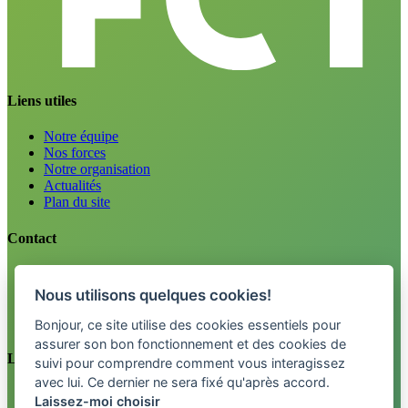
Liens utiles
Notre équipe
Nos forces
Notre organisation
Actualités
Plan du site
Contact
Emploi
Renseignements
Nous utilisons quelques cookies!
Tel. 0800 33 12 34
info@fctpension.swiss
Bonjour, ce site utilise des cookies essentiels pour
assurer son bon fonctionnement et des cookies de
Légal
suivi pour comprendre comment vous interagissez
avec lui. Ce dernier ne sera fixé qu'après accord.
Mentions légales
Laissez-moi choisir