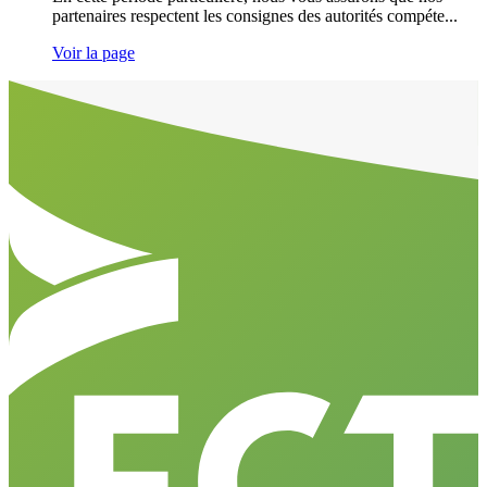
partenaires respectent les consignes des autorités compéte...
Voir la page
Aller en haut de la page
Bas de page