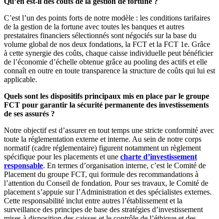
Qu’en est-il des coûts de la gestion de fortune ?
C’est l’un des points forts de notre modèle : les conditions tarifaires
de la gestion de la fortune avec toutes les banques et autres
prestataires financiers sélectionnés sont négociés sur la base du
volume global de nos deux fondations, la FCT et la FCT 1e. Grâce
à cette synergie des coûts, chaque caisse individuelle peut bénéficier
de l’économie d’échelle obtenue grâce au pooling des actifs et elle
connaît en outre en toute transparence la structure de coûts qui lui est
applicable.
Quels sont les dispositifs principaux mis en place par le groupe
FCT pour garantir la sécurité permanente des investissements
de ses assurés ?
Notre objectif est d’assurer en tout temps une stricte conformité avec
toute la réglementation externe et interne. Au sein de notre corps
normatif (cadre réglementaire) figurent notamment un règlement
spécifique pour les placements et une
charte d’investissement
responsable
. En termes d’organisation interne, c’est le Comité de
Placement du groupe FCT, qui formule des recommandations à
l’attention du Conseil de fondation. Pour ses travaux, le Comité de
placement s’appuie sur l’Administration et des spécialistes externes.
Cette responsabilité inclut entre autres l’établissement et la
surveillance des principes de base des stratégies d’investissement
mises à disposition des caisses et le contrôle de l’éthique et des