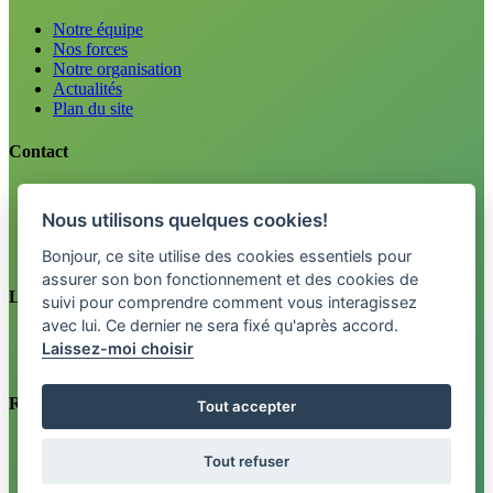
Notre équipe
Nos forces
Notre organisation
Actualités
Plan du site
Contact
Emploi
Renseignements
Nous utilisons quelques cookies!
Tel. 0800 33 12 34
info@fctpension.swiss
Bonjour, ce site utilise des cookies essentiels pour
assurer son bon fonctionnement et des cookies de
Légal
suivi pour comprendre comment vous interagissez
avec lui. Ce dernier ne sera fixé qu'après accord.
Mentions légales
Laissez-moi choisir
Politique de confidentialité
Retrouvez-nous sur
Tout accepter
Newsletter
Tout refuser